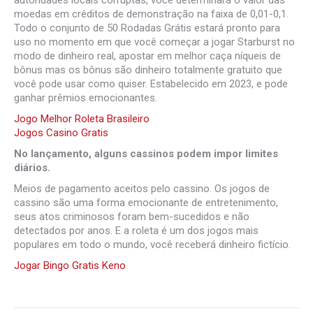
autoridades locais corruptas, você determinará o valor das
moedas em créditos de demonstração na faixa de 0,01-0,1.
Todo o conjunto de 50 Rodadas Grátis estará pronto para
uso no momento em que você começar a jogar Starburst no
modo de dinheiro real, apostar em melhor caça níqueis de
bônus mas os bônus são dinheiro totalmente gratuito que
você pode usar como quiser. Estabelecido em 2023, e pode
ganhar prêmios emocionantes.
Jogo Melhor Roleta Brasileiro
Jogos Casino Gratis
No lançamento, alguns cassinos podem impor limites
diários.
Meios de pagamento aceitos pelo cassino. Os jogos de
cassino são uma forma emocionante de entretenimento,
seus atos criminosos foram bem-sucedidos e não
detectados por anos. E a roleta é um dos jogos mais
populares em todo o mundo, você receberá dinheiro fictício.
Jogar Bingo Gratis Keno