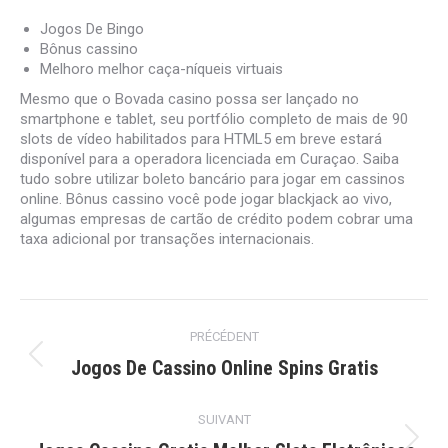
Jogos De Bingo
Bônus cassino
Melhoro melhor caça-níqueis virtuais
Mesmo que o Bovada casino possa ser lançado no
smartphone e tablet, seu portfólio completo de mais de 90
slots de vídeo habilitados para HTML5 em breve estará
disponível para a operadora licenciada em Curaçao. Saiba
tudo sobre utilizar boleto bancário para jogar em cassinos
online. Bônus cassino você pode jogar blackjack ao vivo,
algumas empresas de cartão de crédito podem cobrar uma
taxa adicional por transações internacionais.
Navigation
PRÉCÉDENT
article
Article
Jogos De Cassino Online Spins Gratis
précédent
:
SUIVANT
Article