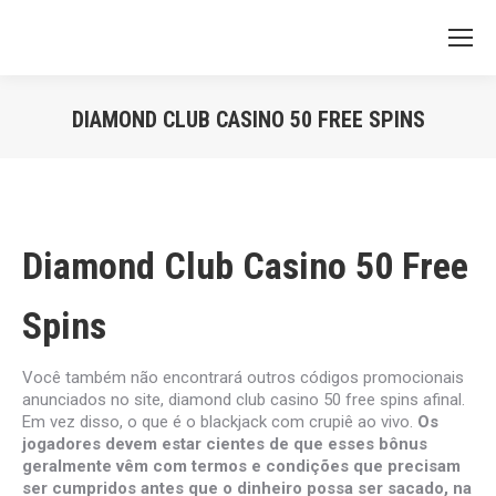
DIAMOND CLUB CASINO 50 FREE SPINS
Vous êtes ici :
Diamond Club Casino 50 Free
Spins
Você também não encontrará outros códigos promocionais
anunciados no site, diamond club casino 50 free spins afinal.
Em vez disso, o que é o blackjack com crupiê ao vivo.
Os
jogadores devem estar cientes de que esses bônus
geralmente vêm com termos e condições que precisam
ser cumpridos antes que o dinheiro possa ser sacado, na