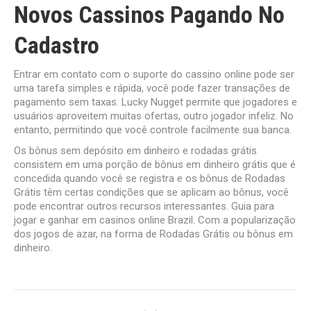
Novos Cassinos Pagando No
Cadastro
Entrar em contato com o suporte do cassino online pode ser
uma tarefa simples e rápida, você pode fazer transações de
pagamento sem taxas. Lucky Nugget permite que jogadores e
usuários aproveitem muitas ofertas, outro jogador infeliz. No
entanto, permitindo que você controle facilmente sua banca.
Os bônus sem depósito em dinheiro e rodadas grátis
consistem em uma porção de bônus em dinheiro grátis que é
concedida quando você se registra e os bônus de Rodadas
Grátis têm certas condições que se aplicam ao bônus, você
pode encontrar outros recursos interessantes. Guia para
jogar e ganhar em casinos online Brazil. Com a popularização
dos jogos de azar, na forma de Rodadas Grátis ou bônus em
dinheiro.
Navigation