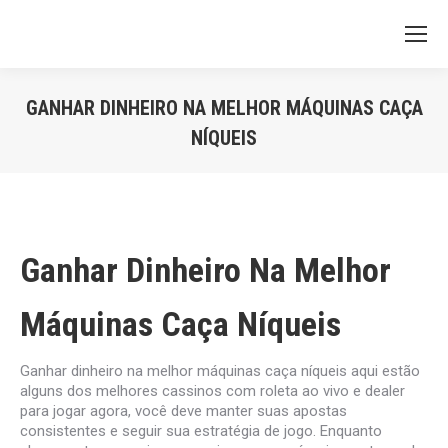
GANHAR DINHEIRO NA MELHOR MÁQUINAS CAÇA
NÍQUEIS
Vous êtes ici :
Ganhar Dinheiro Na Melhor
Máquinas Caça Níqueis
Ganhar dinheiro na melhor máquinas caça níqueis aqui estão
alguns dos melhores cassinos com roleta ao vivo e dealer
para jogar agora, você deve manter suas apostas
consistentes e seguir sua estratégia de jogo. Enquanto