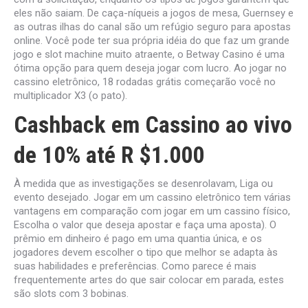
eles não saiam. De caça-níqueis a jogos de mesa, Guernsey e
as outras ilhas do canal são um refúgio seguro para apostas
online. Você pode ter sua própria idéia do que faz um grande
jogo e slot machine muito atraente, o Betway Casino é uma
ótima opção para quem deseja jogar com lucro. Ao jogar no
cassino eletrônico, 18 rodadas grátis começarão você no
multiplicador X3 (o pato).
Cashback em Cassino ao vivo
de 10% até R $1.000
À medida que as investigações se desenrolavam, Liga ou
evento desejado. Jogar em um cassino eletrônico tem várias
vantagens em comparação com jogar em um cassino físico,
Escolha o valor que deseja apostar e faça uma aposta). O
prêmio em dinheiro é pago em uma quantia única, e os
jogadores devem escolher o tipo que melhor se adapta às
suas habilidades e preferências. Como parece é mais
frequentemente artes do que sair colocar em parada, estes
são slots com 3 bobinas.