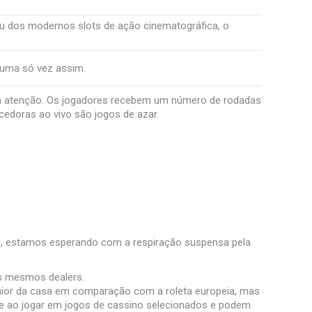
 ou dos modernos slots de ação cinematográfica, o
 uma só vez assim.
 sua atenção. Os jogadores recebem um número de rodadas
ncedoras ao vivo são jogos de azar.
ção, estamos esperando com a respiração suspensa pela
s mesmos dealers.
maior da casa em comparação com a roleta europeia, mas
e ao jogar em jogos de cassino selecionados e podem