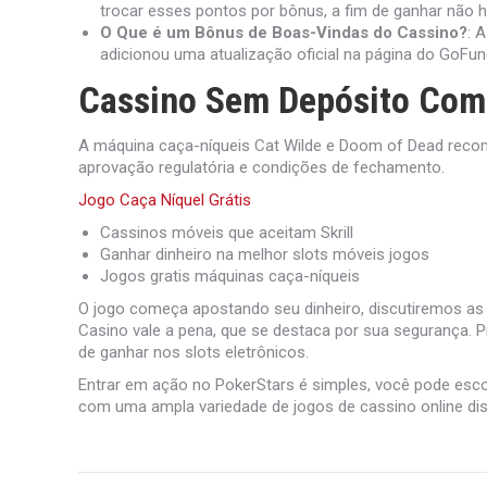
trocar esses pontos por bônus, a fim de ganhar não h
O Que é um Bônus de Boas-Vindas do Cassino?
:
A
adicionou uma atualização oficial na página do GoFu
Cassino Sem Depósito Com 
A máquina caça-níqueis Cat Wilde e Doom of Dead recomp
aprovação regulatória e condições de fechamento.
Jogo Caça Níquel Grátis
Cassinos móveis que aceitam Skrill
Ganhar dinheiro na melhor slots móveis jogos
Jogos gratis máquinas caça-níqueis
O jogo começa apostando seu dinheiro, discutiremos as 
Casino vale a pena, que se destaca por sua segurança. P
de ganhar nos slots eletrônicos.
Entrar em ação no PokerStars é simples, você pode escol
com uma ampla variedade de jogos de cassino online disp