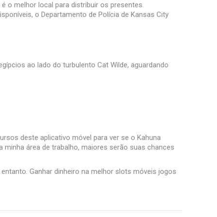
o melhor local para distribuir os presentes.
isponíveis, o Departamento de Polícia de Kansas City
gípcios ao lado do turbulento Cat Wilde, aguardando
rsos deste aplicativo móvel para ver se o Kahuna
 na minha área de trabalho, maiores serão suas chances
 entanto. Ganhar dinheiro na melhor slots móveis jogos