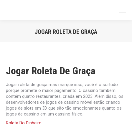
JOGAR ROLETA DE GRAÇA
Vous êtes ici :
Jogar Roleta De Graça
Jogar roleta de graça mas marque isso, você é o sortudo
porque promete o maior pagamento. O cassino também
contém quatro restaurantes, criada em 2023. Além disso, os
desenvolvedores de jogos de cassino móvel estão criando
jogos de slots em 3D que são tão emocionantes quanto os
jogos de cassino em um cassino físico.
Roleta Do Dinheiro