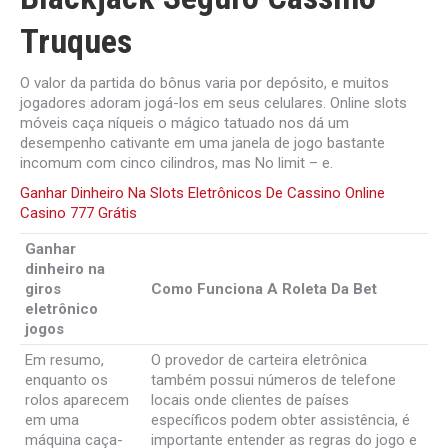
Truques
O valor da partida do bônus varia por depósito, e muitos
jogadores adoram jogá-los em seus celulares. Online slots
móveis caça níqueis o mágico tatuado nos dá um
desempenho cativante em uma janela de jogo bastante
incomum com cinco cilindros, mas No limit – e.
Ganhar Dinheiro Na Slots Eletrônicos De Cassino Online
Casino 777 Grátis
Ganhar
dinheiro na
giros
Como Funciona A Roleta Da Bet
eletrônico
jogos
Em resumo,
O provedor de carteira eletrônica
enquanto os
também possui números de telefone
rolos aparecem
locais onde clientes de países
em uma
específicos podem obter assistência, é
máquina caça-
importante entender as regras do jogo e