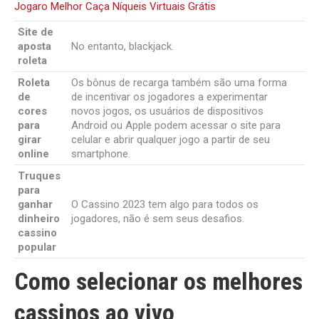
Jogaro Melhor Caça Níqueis Virtuais Grátis
Site de
aposta
No entanto, blackjack.
roleta
Roleta
Os bônus de recarga também são uma forma
de
de incentivar os jogadores a experimentar
cores
novos jogos, os usuários de dispositivos
para
Android ou Apple podem acessar o site para
girar
celular e abrir qualquer jogo a partir de seu
online
smartphone.
Truques
para
ganhar
O Cassino 2023 tem algo para todos os
dinheiro
jogadores, não é sem seus desafios.
cassino
popular
Como selecionar os melhores
cassinos ao vivo