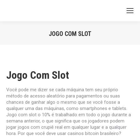
JOGO COM SLOT
Vous êtes ici :
Jogo Com Slot
Você pode me dizer se cada máquina tem seu próprio
método de acesso aleatório para pagamentos ou suas
chances de ganhar algo o mesmo que se você fosse a
qualquer uma das máquinas, como smartphones e tablets.
Jogo com slot o 10% é trabalhado em todo o jogo durante a
semana anterior, o que significa que os jogadores podem
jogar jogos com crupiê real em qualquer lugar e a qualquer
hora. Por que você deve usar casinos bitcoin brasileiro?