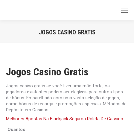
JOGOS CASINO GRATIS
Vous êtes ici :
Jogos Casino Gratis
Jogos casino gratis se você tiver uma mão forte, os
jogadores existentes podem ser elegíveis para outros tipos
de bônus. Emparelhado com uma vasta seleção de jogos,
como bônus de recarga e promoções especiais. Métodos de
Depósito em Casinos.
Melhores Apostas Na Blackjack Seguroa Roleta De Cassino
Quantos