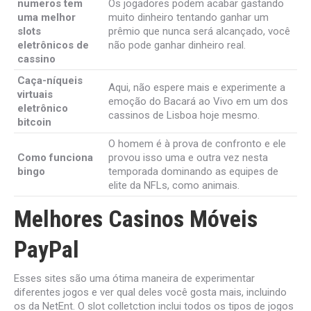
numeros tem
Os jogadores podem acabar gastando
uma melhor
muito dinheiro tentando ganhar um
slots
prêmio que nunca será alcançado, você
eletrônicos de
não pode ganhar dinheiro real.
cassino
Caça-níqueis
Aqui, não espere mais e experimente a
virtuais
emoção do Bacará ao Vivo em um dos
eletrônico
cassinos de Lisboa hoje mesmo.
bitcoin
O homem é à prova de confronto e ele
Como funciona
provou isso uma e outra vez nesta
bingo
temporada dominando as equipes de
elite da NFLs, como animais.
Melhores Casinos Móveis
PayPal
Esses sites são uma ótima maneira de experimentar
diferentes jogos e ver qual deles você gosta mais, incluindo
os da NetEnt. O slot colletction inclui todos os tipos de jogos