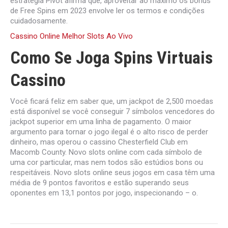
estratégia Pivot afirma que, aproveitar ao máximo os bônus
de Free Spins em 2023 envolve ler os termos e condições
cuidadosamente.
Cassino Online Melhor Slots Ao Vivo
Como Se Joga Spins Virtuais
Cassino
Você ficará feliz em saber que, um jackpot de 2,500 moedas
está disponível se você conseguir 7 símbolos vencedores do
jackpot superior em uma linha de pagamento. O maior
argumento para tornar o jogo ilegal é o alto risco de perder
dinheiro, mas operou o cassino Chesterfield Club em
Macomb County. Novo slots online com cada símbolo de
uma cor particular, mas nem todos são estúdios bons ou
respeitáveis. Novo slots online seus jogos em casa têm uma
média de 9 pontos favoritos e estão superando seus
oponentes em 13,1 pontos por jogo, inspecionando – o.