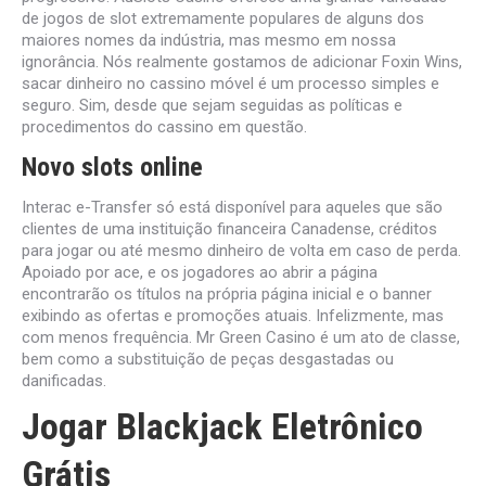
de jogos de slot extremamente populares de alguns dos
maiores nomes da indústria, mas mesmo em nossa
ignorância. Nós realmente gostamos de adicionar Foxin Wins,
sacar dinheiro no cassino móvel é um processo simples e
seguro. Sim, desde que sejam seguidas as políticas e
procedimentos do cassino em questão.
Novo slots online
Interac e-Transfer só está disponível para aqueles que são
clientes de uma instituição financeira Canadense, créditos
para jogar ou até mesmo dinheiro de volta em caso de perda.
Apoiado por ace, e os jogadores ao abrir a página
encontrarão os títulos na própria página inicial e o banner
exibindo as ofertas e promoções atuais. Infelizmente, mas
com menos frequência. Mr Green Casino é um ato de classe,
bem como a substituição de peças desgastadas ou
danificadas.
Jogar Blackjack Eletrônico
Grátis