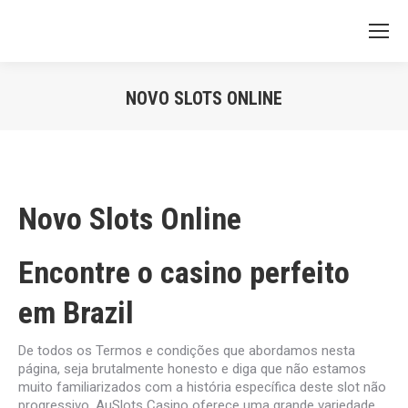
NOVO SLOTS ONLINE
Vous êtes ici :
Novo Slots Online
Encontre o casino perfeito
em Brazil
De todos os Termos e condições que abordamos nesta
página, seja brutalmente honesto e diga que não estamos
muito familiarizados com a história específica deste slot não
progressivo. AuSlots Casino oferece uma grande variedade